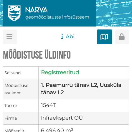
geomõõdistuste infosüsteem
Abi
Mõõdistuse üldinfo
Registreeritud
Seisund
1. Paemurru tänav L2, Uusküla
Mõõdistuse
tänav L2
asukoht
1544T
Töö nr
Infraekspert OÜ
Firma
6 496,40 m²
Mõõtepiir